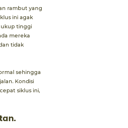
an rambut yang
lus ini agak
cukup tinggi
ada mereka
dan tidak
normal sehingga
lan. Kondisi
at siklus ini,
tan.