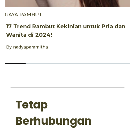
GAYA RAMBUT
G
17 Trend Rambut Kekinian untuk Pria dan
S
Wanita di 2024!
M
By
nadyaparamitha
B
Tetap
Berhubungan