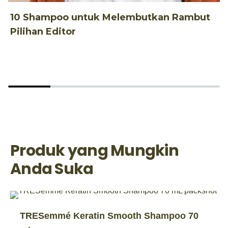
P
10 Shampoo untuk Melembutkan Rambut
Pilihan Editor
1
L
Produk yang Mungkin
Anda Suka
TRESemmé Keratin Smooth Shampoo 70