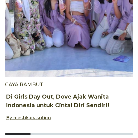
GAYA RAMBUT
G
Di Girls Day Out, Dove Ajak Wanita
D
Indonesia untuk Cintai Diri Sendiri!
D
By
mestikanasution
B