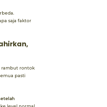
rbeda.
pa saja faktor
ahirkan,
 rambut rontok
semua pasti
setelah
ke level normal.