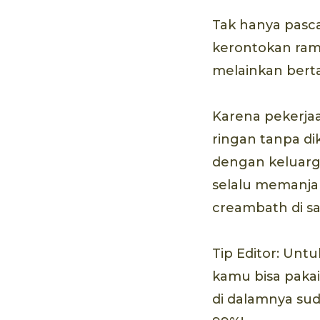
Tak hanya pasca
kerontokan ramb
melainkan berta
Karena pekerjaa
ringan tanpa di
dengan keluarga
selalu memanjak
creambath di sa
Tip Editor: Unt
kamu bisa paka
di dalamnya su