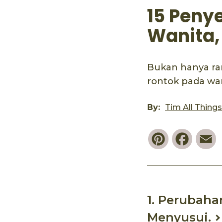
15 Peny
Wanita,
Bukan hanya ra
rontok pada wan
By:
Tim All Thing
Pinterest
Faceb
E
1. Perubaha
Menyusui.