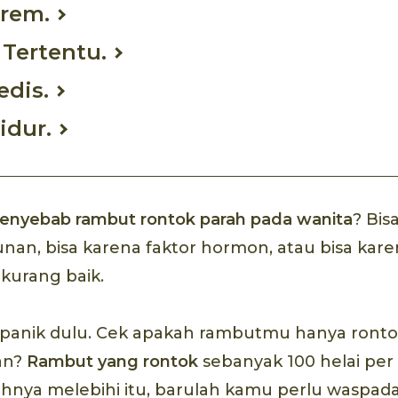
trem.
 Tertentu.
edis.
idur.
enyebab rambut rontok parah pada wanita
? Bis
nan, bisa karena faktor hormon, atau bisa kar
kurang baik.
panik dulu. Cek apakah rambutmu hanya rontok
an?
Rambut yang rontok
sebanyak 100 helai per 
lahnya melebihi itu, barulah kamu perlu waspada