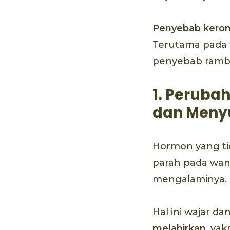
Penyebab keron
Terutama pada w
penyebab rambut
1. Peruba
dan Menyu
Hormon yang ti
parah pada wani
mengalaminya.
Hal ini wajar d
melahirkan
, ya