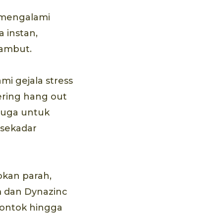
a mengalami
 instan,
rambut.
i gejala stress
ering hang out
 juga untuk
 sekadar
okan parah,
m dan Dynazinc
rontok hingga