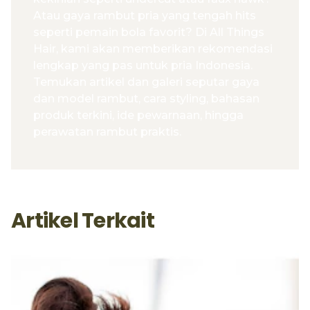
Atau gaya rambut pria yang tengah hits
seperti pemain bola favorit? Di All Things
Hair, kami akan memberikan rekomendasi
lengkap yang pas untuk pria Indonesia.
Temukan artikel dan galeri seputar gaya
dan model rambut, cara styling, bahasan
produk terkini, ide pewarnaan, hingga
perawatan rambut praktis.
Artikel Terkait