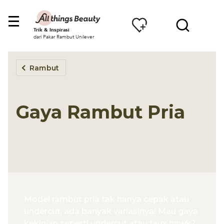
Trik & Inspirasi
dari Pakar Rambut Unilever
Rambut
Gaya Rambut Pria
Model rambut pria tak hanya cepak atau
undercut, ada banyak variasinya! Mau gaya
kekinian seperti undercut atau faux hawk?