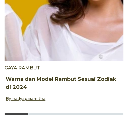
GAYA RAMBUT
G
Warna dan Model Rambut Sesuai Zodiak
2
di 2024
L
By
nadyaparamitha
B