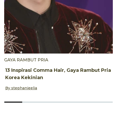
GAYA RAMBUT PRIA
G
13 Inspirasi Comma Hair, Gaya Rambut Pria
1
Korea Kekinian
u
By
stephanieelia
B