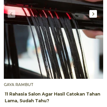
GAYA RAMBUT
P
11 Rahasia Salon Agar Hasil Catokan Tahan
2
Lama, Sudah Tahu?
S