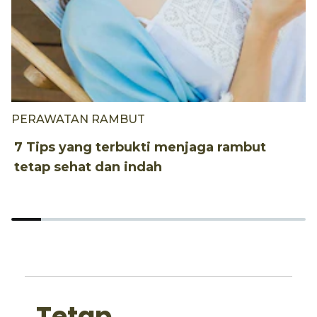
PERAWATAN RAMBUT
P
7 Tips yang terbukti menjaga rambut
4
tetap sehat dan indah
k
Tetap