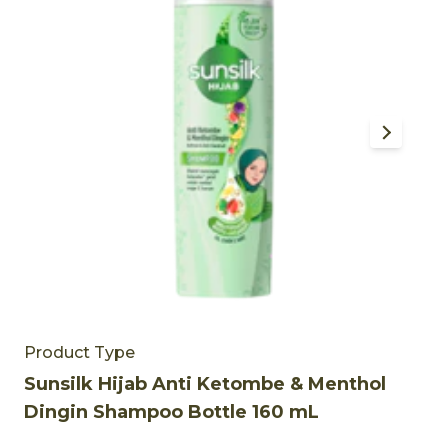
Product Type
P
Sunsilk Hijab Anti Ketombe & Menthol
S
Dingin Shampoo Bottle 160 mL
D