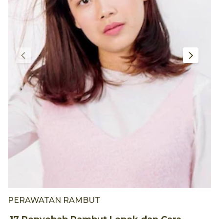
PERAWATAN RAMBUT
1
P