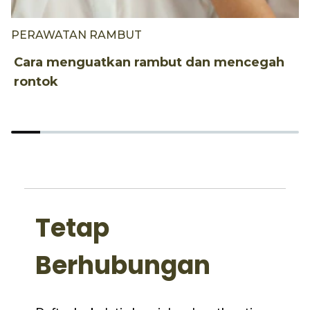
PERAWATAN RAMBUT
P
Cara menguatkan rambut dan mencegah
P
rontok
p
Tetap
Berhubungan