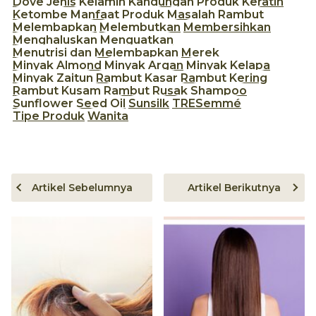
Dove
Jenis Kelamin
Kandungan Produk
Keratin
Ketombe
Manfaat Produk
Masalah Rambut
Melembapkan
Melembutkan
Membersihkan
Menghaluskan
Menguatkan
Menutrisi dan Melembapkan
Merek
Minyak Almond
Minyak Argan
Minyak Kelapa
Minyak Zaitun
Rambut Kasar
Rambut Kering
Rambut Kusam
Rambut Rusak
Shampoo
Sunflower Seed Oil
Sunsilk
TRESemmé
Tipe Produk
Wanita
Artikel Sebelumnya
Artikel Berikutnya