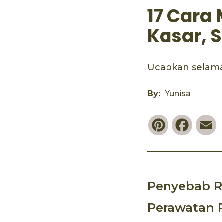
17 Car
Kasar, S
Ucapkan selamat
By:
Yunisa
Pinterest
Faceb
E
Penyebab R
Perawatan 