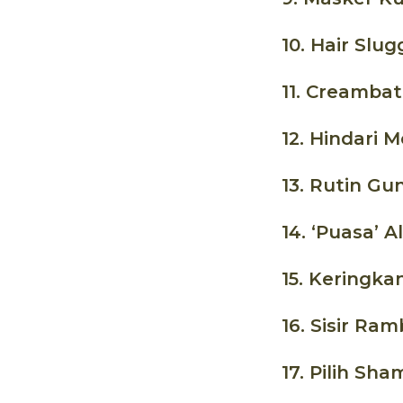
10. Hair Slu
11. Creambat
12. Hindari
13. Rutin G
14. ‘Puasa’ A
15. Keringka
16. Sisir Ram
17. Pilih S