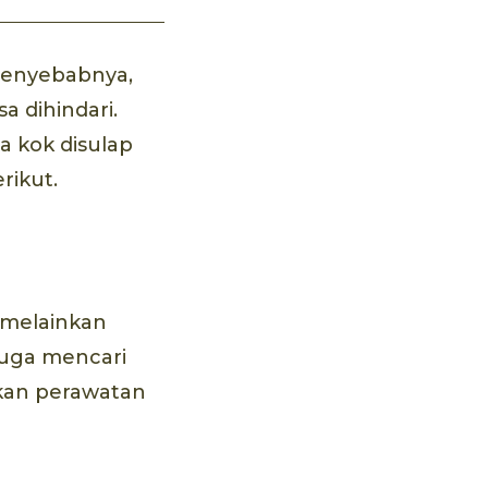
a penyebabnya,
a dihindari.
a kok disulap
rikut.
 melainkan
juga mencari
kan perawatan