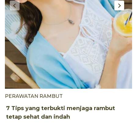
PERAWATAN RAMBUT
P
7 Tips yang terbukti menjaga rambut
4
tetap sehat dan indah
k