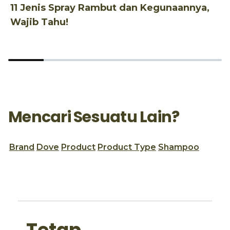
11 Jenis Spray Rambut dan Kegunaannya,
1
Wajib Tahu!
d
Mencari Sesuatu Lain?
Brand
Dove
Product
Product Type
Shampoo