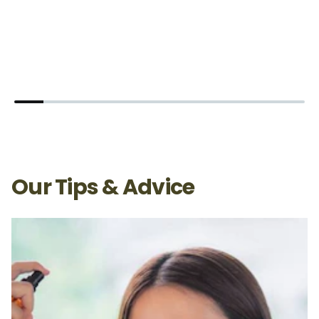
D
4
Our Tips & Advice