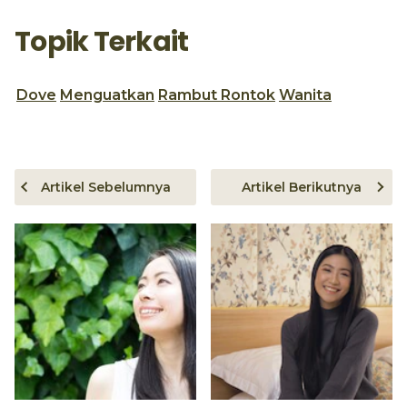
Topik Terkait
Dove
Menguatkan
Rambut Rontok
Wanita
Artikel Sebelumnya
Artikel Berikutnya