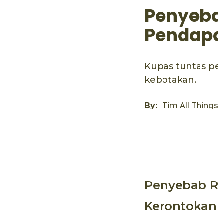
Penyeba
Pendapa
Kupas tuntas p
kebotakan.
By:
Tim All Thing
Penyebab R
Kerontokan