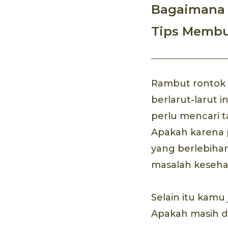
Bagaimana 
Tips Membua
Rambut rontok t
berlarut-larut i
perlu mencari 
Apakah karena 
yang berlebiha
masalah kesehat
Selain itu kam
Apakah masih d