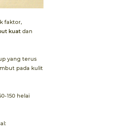
 faktor,
ut kuat
dan
dup yang terus
ambut pada kulit
0-150 helai
al: