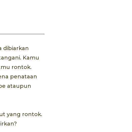
 dibiarkan
ditangani. Kamu
tmu rontok.
rena penataan
mbe ataupun
ut yang rontok.
irkan?