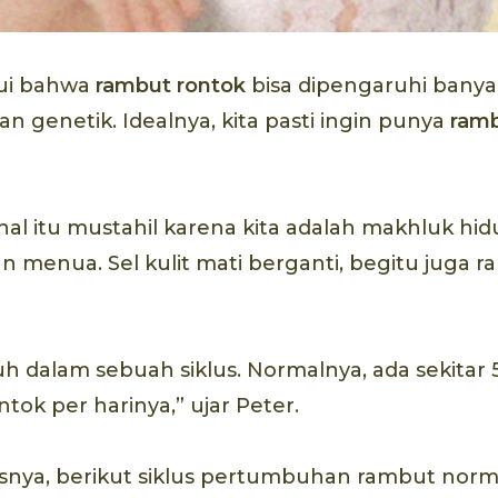
ui bahwa
rambut rontok
bisa dipengaruhi banyak
n genetik. Idealnya, kita pasti ingin punya
ramb
 hal itu mustahil karena kita adalah makhluk hi
menua. Sel kulit mati berganti, begitu juga r
dalam sebuah siklus. Normalnya, ada sekitar 5
tok per harinya,” ujar Peter.
asnya, berikut siklus pertumbuhan rambut norm