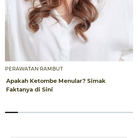
PERAWATAN RAMBUT
P
Apakah Ketombe Menular? Simak
7
Faktanya di Sini
K