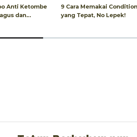
oo Anti Ketombe
9 Cara Memakai Conditio
Bagus dan
yang Tepat, No Lepek!
u!