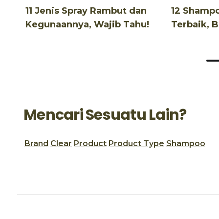
11 Jenis Spray Rambut dan
12 Shamp
Kegunaannya, Wajib Tahu!
Terbaik, 
Terjangka
Mencari Sesuatu Lain?
Brand
Clear
Product
Product Type
Shampoo