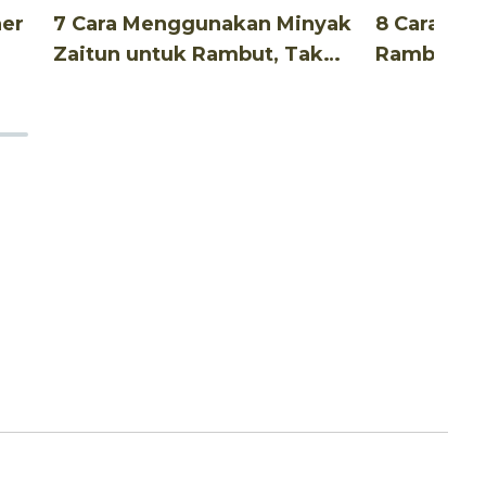
ner
7 Cara Menggunakan Minyak
8 Cara Me
Zaitun untuk Rambut, Tak
Rambut Un
Ribet!