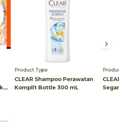
Product Type
Product Ty
CLEAR Shampoo Perawatan
CLEAR Sh
k
Komplit Bottle 300 mL
Segar Bot