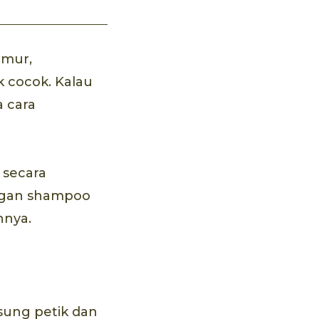
amur,
 cocok. Kalau
 cara
 secara
ngan shampoo
nnya.
sung petik dan