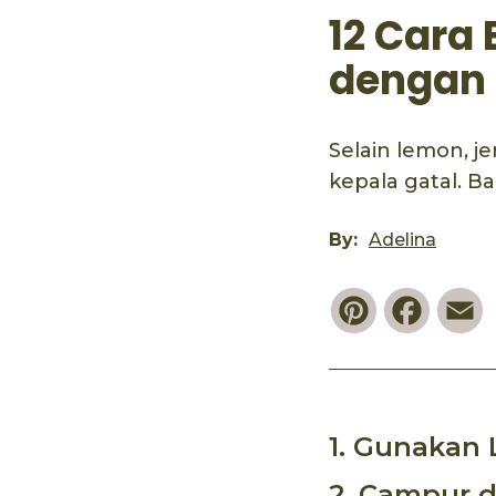
12 Cara
dengan 
Selain lemon, j
kepala gatal. B
By:
Adelina
Pinterest
Faceb
E
1. Gunakan 
2. Campur 