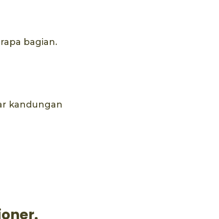
erapa bagian.
ar kandungan
oner.