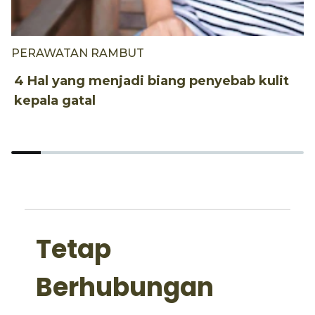
PERAWATAN RAMBUT
P
4 Hal yang menjadi biang penyebab kulit
5
kepala gatal
K
Tetap
Berhubungan