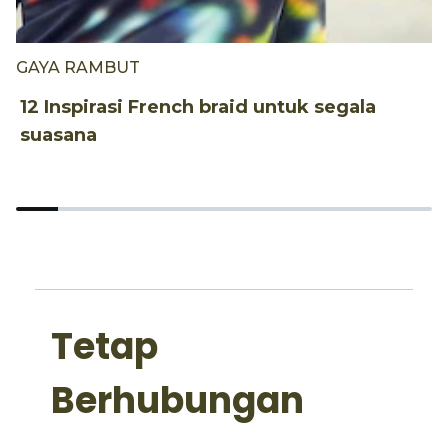
GAYA RAMBUT
G
12 Inspirasi French braid untuk segala
8
suasana
K
Tetap
Berhubungan