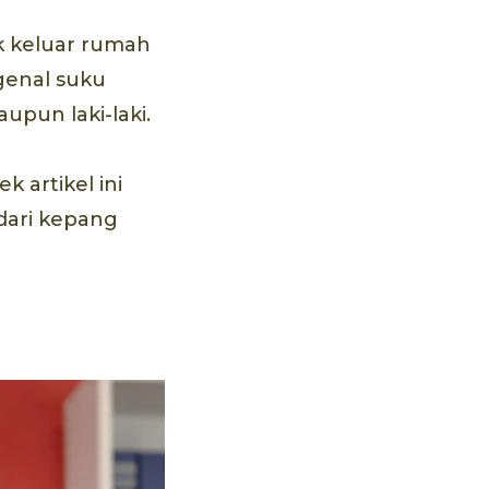
k keluar rumah
genal suku
pun laki-laki.
 artikel ini
dari kepang