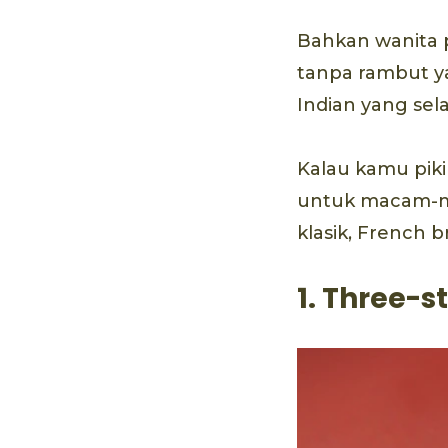
Bahkan wanita 
tanpa rambut ya
Indian yang se
Kalau kamu piki
untuk macam-ma
klasik, French b
1. Three-s