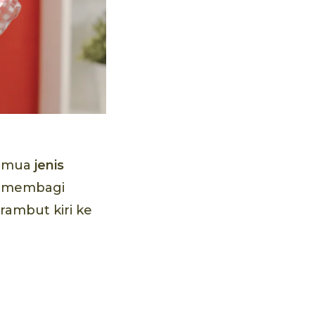
semua
jenis
u membagi
ambut kiri ke