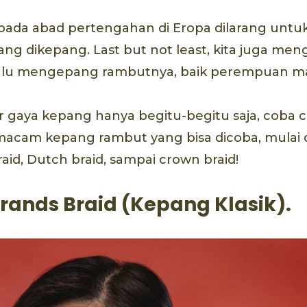
pada abad pertengahan di Eropa dilarang untu
ng dikepang. Last but not least, kita juga men
lalu mengepang rambutnya, baik perempuan mau
r gaya kepang hanya begitu-begitu saja, coba cek
cam kepang rambut yang bisa dicoba, mulai 
raid, Dutch braid, sampai crown braid!
trands Braid (Kepang Klasik).