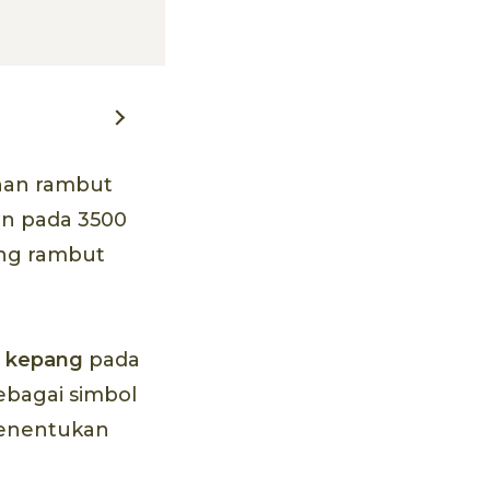
nan rambut
an pada 3500
ang rambut
t kepang
pada
bagai simbol
menentukan