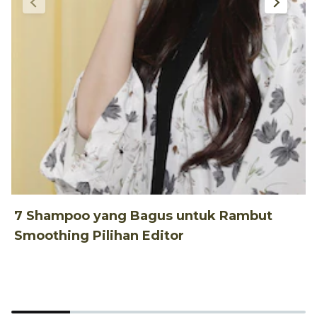
P
7 Shampoo yang Bagus untuk Rambut
Smoothing Pilihan Editor
2
S