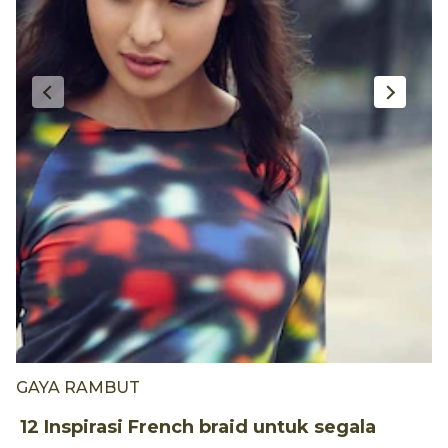
GAYA RAMBUT
G
12 Inspirasi French braid untuk segala
5