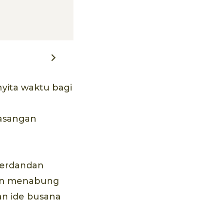
yita waktu bagi
pasangan
 berdandan
ajin menabung
an ide busana