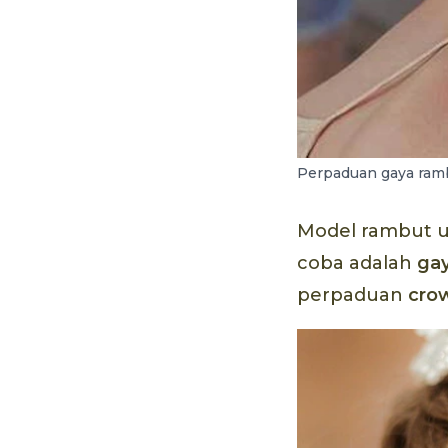
Perpaduan gaya ramb
Model rambut u
coba adalah
ga
perpaduan
cro