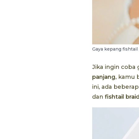
Gaya kepang fishtail
Jika ingin co
panjang
, kamu 
ini, ada bebera
dan
fishtail brai