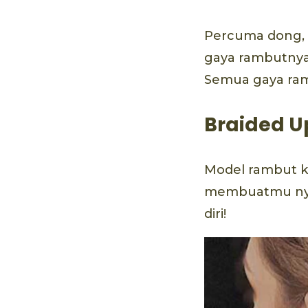
Percuma dong, 
gaya rambutnya 
Semua gaya ram
Braided U
Model rambut k
membuatmu nyam
diri!