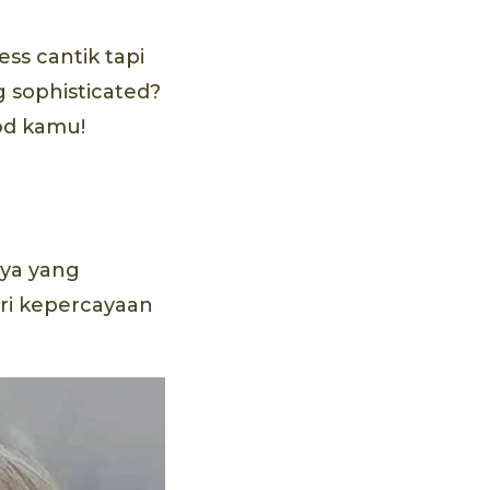
ss cantik tapi
g sophisticated?
od kamu!
aya yang
ri kepercayaan