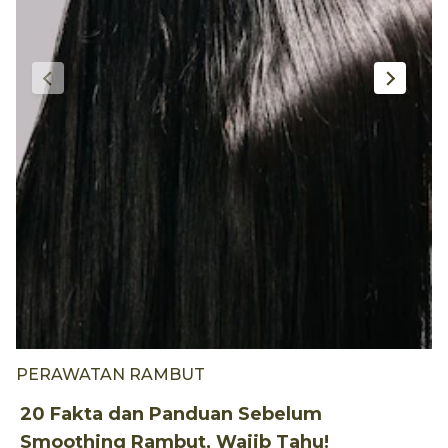
PERAWATAN RAMBUT
6
y
20 Fakta dan Panduan Sebelum
Smoothing Rambut, Wajib Tahu!