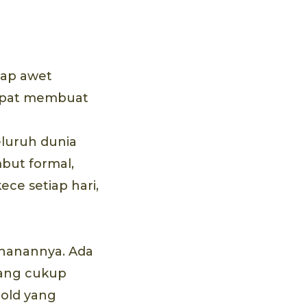
tap awet
dapat membuat
h
eluruh dunia
but formal,
ce setiap hari,
ahanannya. Ada
yang cukup
hold yang