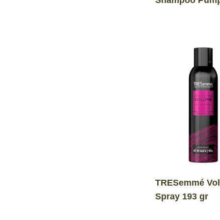
Shampoo Pump
mL
TRESemmé Vo
Spray 193 gr