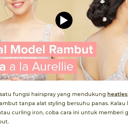
Play video Tutorial Hijab P
h satu fungsi hairspray yang mendukung
heatless
rambut tanpa alat styling bersuhu panas. Kalau
tau curling iron, coba cara ini untuk member
but.