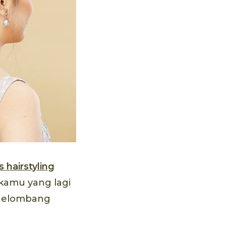
ashmina yang Chic.
 hairstyling
 kamu yang lagi
i gelombang