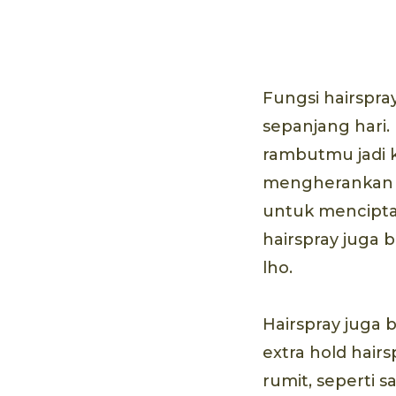
Fungsi hairspra
sepanjang hari
rambutmu jadi k
mengherankan bi
untuk mencipta
hairspray juga 
lho.
Hairspray juga
extra hold hair
rumit, seperti 