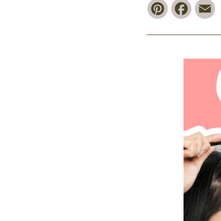
Pinterest
Faceb
E