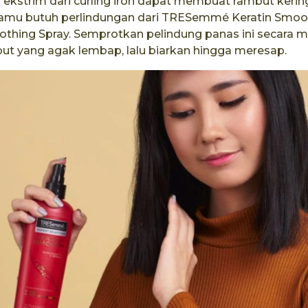
 ekstrim dari curling iron dapat membuat rambut kerin
kamu butuh perlindungan dari TRESemmé Keratin Smoot
thing Spray. Semprotkan pelindung panas ini secara 
ut yang agak lembap, lalu biarkan hingga meresap.