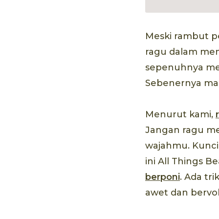
Meski rambut pe
ragu dalam memi
sepenuhnya men
Sebenernya mas
Menurut kami,
Jangan ragu me
wajahmu. Kuncin
ini All Things 
berponi
. Ada t
awet dan bervo