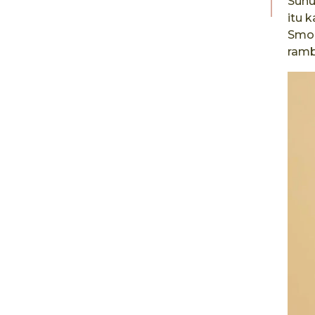
Suhu
itu 
Smoo
ramb