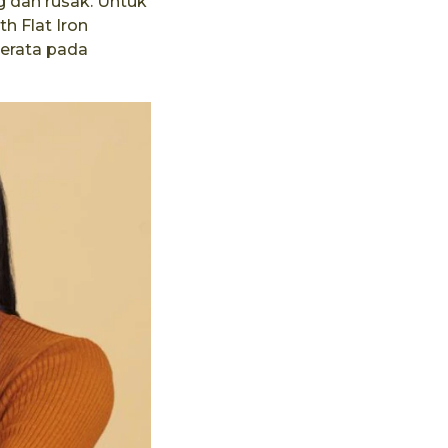
g dan rusak. Untuk
h Flat Iron
merata pada