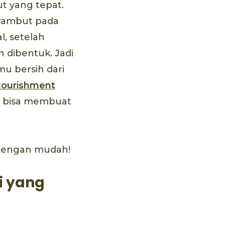
t yang tepat.
 rambut pada
l, setelah
 dibentuk. Jadi
u bersih dari
ourishment
ni bisa membuat
 dengan mudah!
i yang