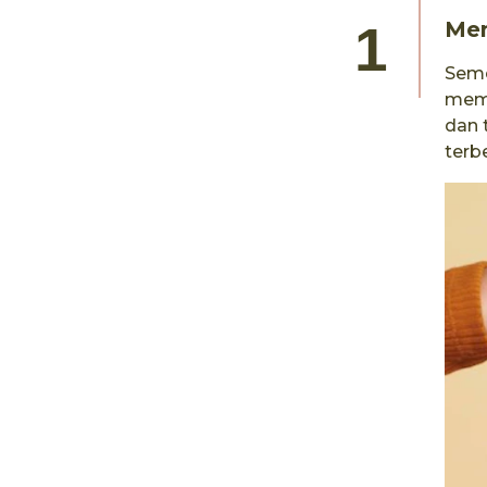
Men
Seme
mema
dan 
terb