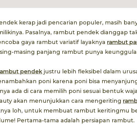
ndek kerap jadi pencarian populer, masih ban
likinya. Pasalnya, rambut pendek dianggap tak
coba gaya rambut variatif layaknya
rambut pa
ing-masing panjang rambut punya keunggulann
rambut pendek
justru lebih fleksibel dalam uru
nambahkan poni karena poni bisa menyanjun
ya ada di cara memilih poni sesuai bentuk waja
Beauty akan menunjukkan cara mengeriting
ramb
riknya loh, untuk membuat rambut keritingmu b
lume! Pertama-tama adalah persiapan rambut.