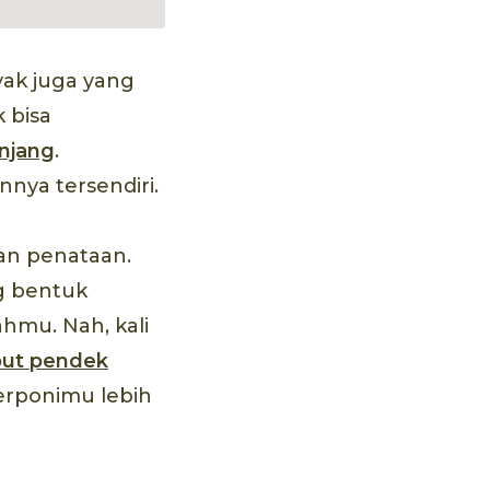
yak juga yang
 bisa
njang
.
ya tersendiri.
san penataan.
g bentuk
hmu. Nah, kali
ut pendek
erponimu lebih