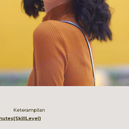
Keterampilan
nutes
{skillLevel}