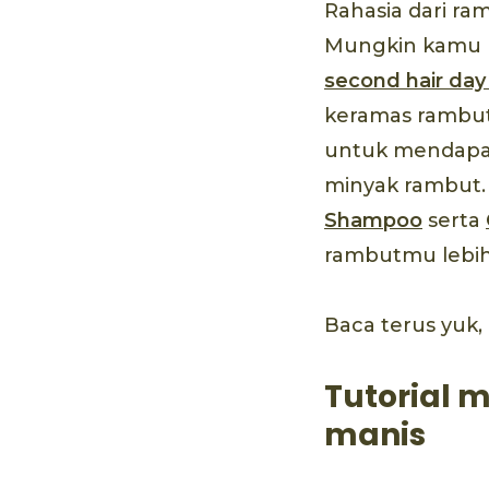
Rahasia dari ra
Mungkin kamu p
second hair da
keramas rambut 
untuk mendapatk
minyak rambut
Shampoo
serta
rambutmu lebih
Baca terus yuk
Tutorial 
manis