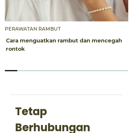
PERAWATAN RAMBUT
P
Cara menguatkan rambut dan mencegah
P
rontok
p
Tetap
Berhubungan