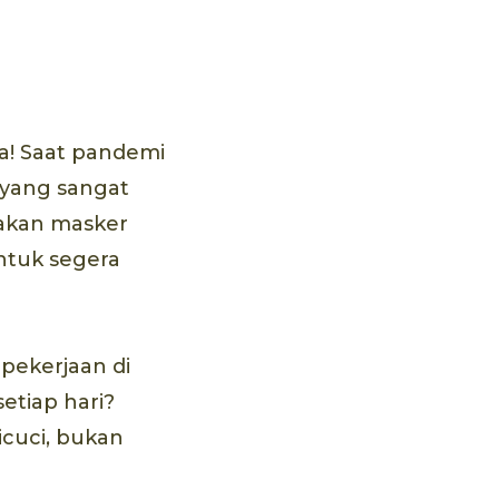
a! Saat pandemi
l yang sangat
akan masker
ntuk segera
pekerjaan di
setiap hari?
icuci, bukan