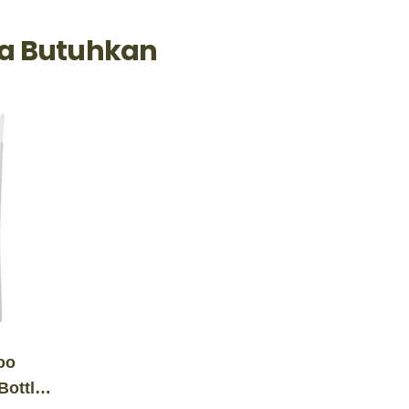
a Butuhkan
oo
Bottle