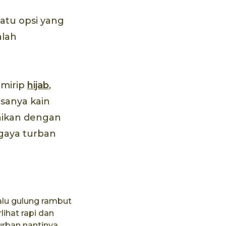
satu opsi yang
alah
 mirip
hijab
,
asanya kain
aikan dengan
 gaya turban
alu gulung rambut
ihat rapi dan
rban nantinya.