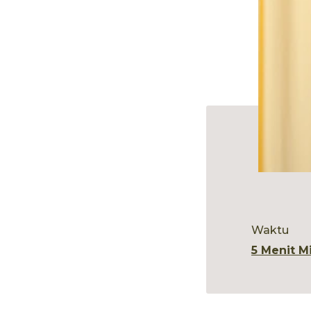
Waktu
5 Menit M