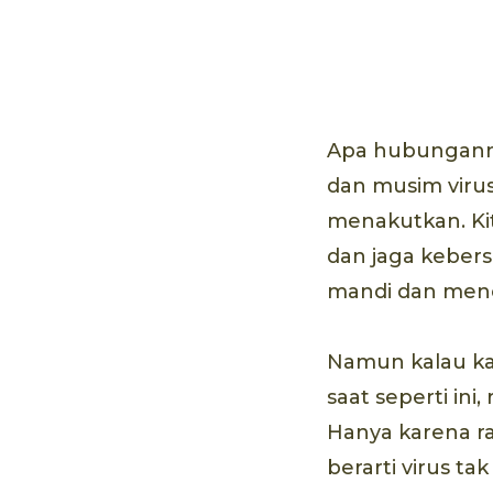
70 mL
Apa hubunganny
dan musim virus
menakutkan. K
dan jaga kebers
mandi dan menc
Namun kalau ka
saat seperti ini
Hanya karena ra
berarti virus t