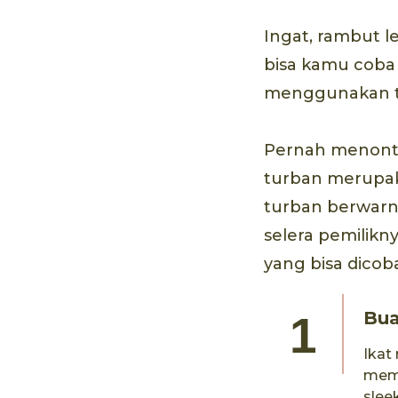
Ingat, rambut l
bisa kamu coba 
menggunakan t
Pernah menonton
turban merupaka
turban berwarn
selera pemilikn
yang bisa dicob
Bua
Ikat
memb
slee