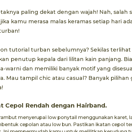
etaknya paling dekat dengan wajah! Nah, salah 
jika kamu merasa malas keramas setiap hari ad
urban!
 tutorial turban sebelumnya? Sekilas terlihat
n penutup kepala dari lilitan kain panjang. Bi
a-warni dan memiliki banyak motif yang disesu
ya. Mau tampil chic atau casual? Banyak pilihan
a!
t Cepol Rendah dengan Hairband.
 rambut menyerupai low ponytail menggunakan karet, l
entuk cepolan atau low bun. Pastikan ikatan cepol terl
k. Ini mempermudah kamu untuk melilitkan kerudung tu