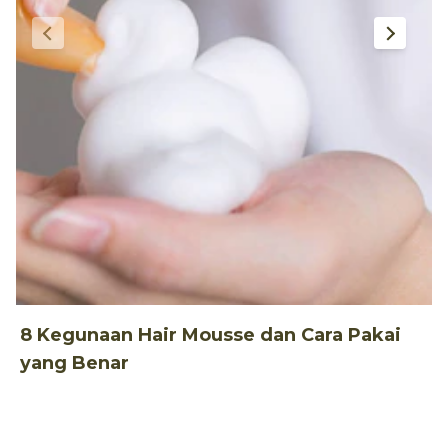
G
8 Kegunaan Hair Mousse dan Cara Pakai
yang Benar
9
M