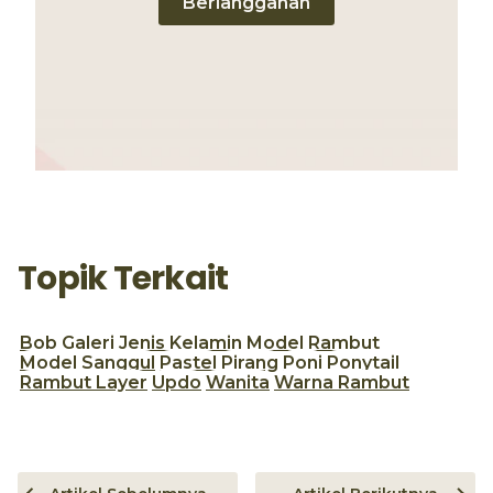
Berlangganan
Topik Terkait
Bob
Galeri
Jenis Kelamin
Model Rambut
Model Sanggul
Pastel
Pirang
Poni
Ponytail
Rambut Layer
Updo
Wanita
Warna Rambut