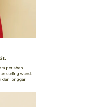
it.
ara perlahan
an curling wand.
r dan longgar