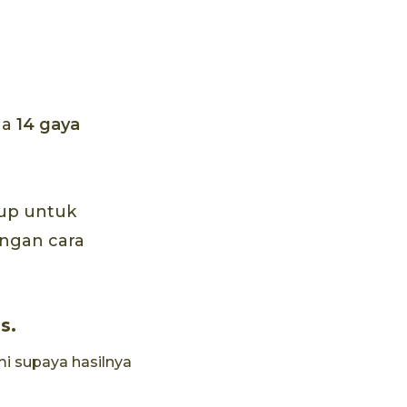
ga
14 gaya
up untuk
engan cara
s.
i supaya hasilnya