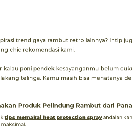
pirasi trend gaya rambut retro lainnya? Intip ju
ng chic rekomendasi kami.
r kalau
poni pendek
kesayanganmu belum cuk
elakang telinga. Kamu masih bisa menatanya d
akan Produk Pelindung Rambut dari Pana
ak
tips memakai
heat protection spray
andalan kam
h maksimal.