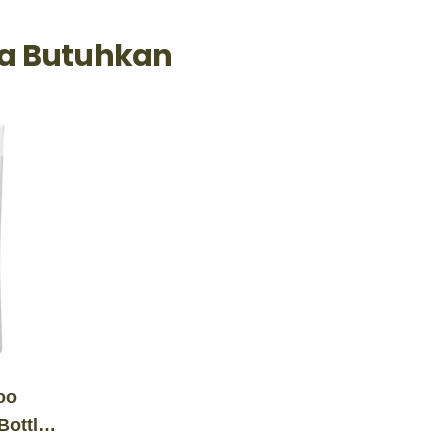
a Butuhkan
oo
Bottle