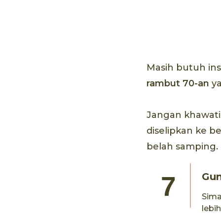
70 mL
Masih butuh ins
rambut 70-an
ya
Jangan khawati
diselipkan ke b
belah samping.
Gun
Sim
lebi