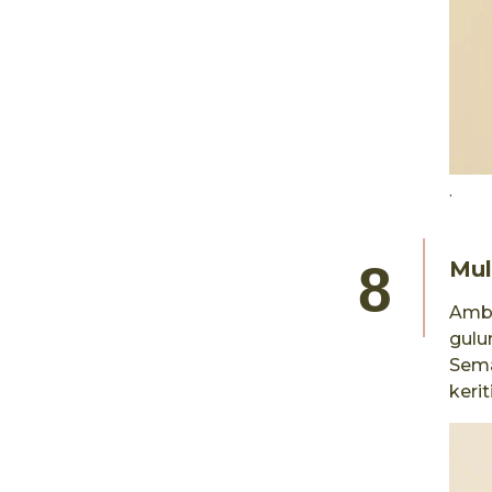
.
Mul
Ambi
gulu
Sema
kerit