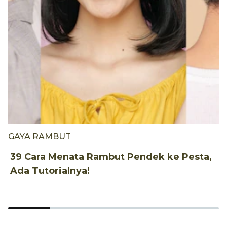
GAYA RAMBUT
G
39 Cara Menata Rambut Pendek ke Pesta,
3
Ada Tutorialnya!
W