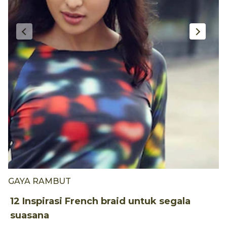
GAYA RAMBUT
P
12 Inspirasi French braid untuk segala
5
suasana
K