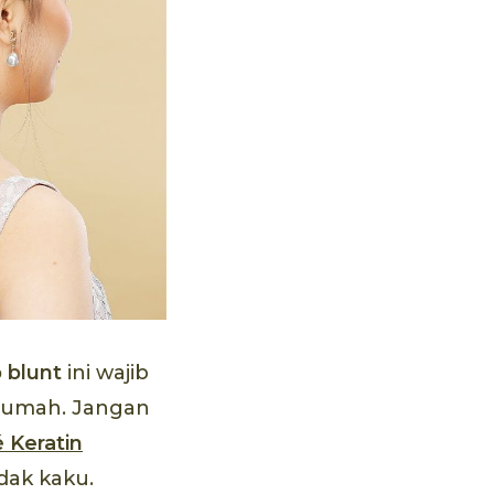
ashmina yang Chic.
b
blunt
ini wajib
i rumah. Jangan
Keratin
idak kaku.