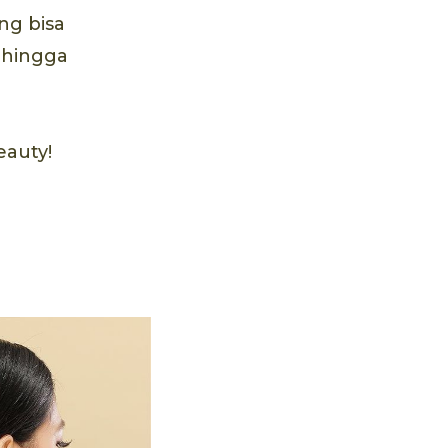
ang bisa
, hingga
eauty!