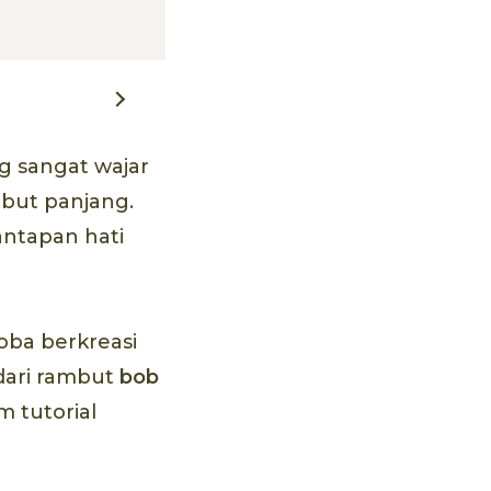
g sangat wajar
mbut panjang.
antapan hati
oba berkreasi
 dari rambut
bob
 tutorial