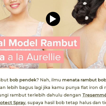
Play video Tutorial Hijab P
mbut
bob pendek
? Nah, ilmu
menata rambut bo
an lebih bagus lagi jika kamu punya flat iron d
dungi rambut terlebih dahulu dengan
Tresemmé 
otect Spray
, supaya hasil bob tetap halus dan t