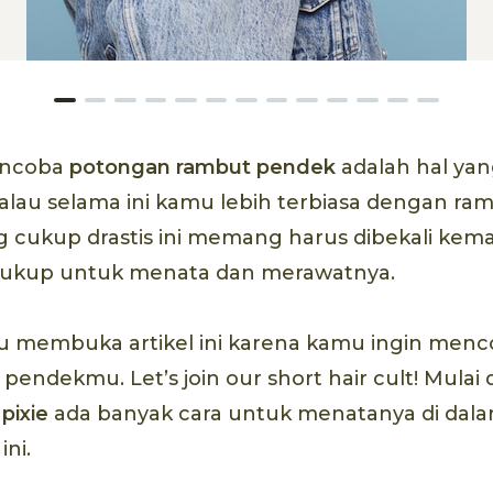
encoba
potongan rambut pendek
adalah hal yan
alau selama ini kamu lebih terbiasa dengan ra
 cukup drastis ini memang harus dibekali kem
cukup untuk menata dan merawatnya.
u membuka artikel ini karena kamu ingin menc
endekmu. Let’s join our short hair cult! Mulai
a
pixie
ada banyak cara untuk menatanya di dalam
ni.