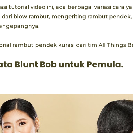
si tutorial video ini, ada berbagai variasi cara y
 dari
blow
rambut
,
mengeriting rambut pendek
engepangnya.
torial rambut pendek kurasi dari tim All Things B
ta Blunt Bob untuk Pemula.