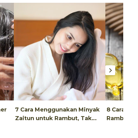
ner
7 Cara Menggunakan Minyak
8 Cara Me
Zaitun untuk Rambut, Tak
Rambut Un
Ribet!