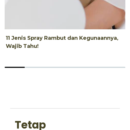
11 Jenis Spray Rambut dan Kegunaannya,
1
Wajib Tahu!
d
Tetap