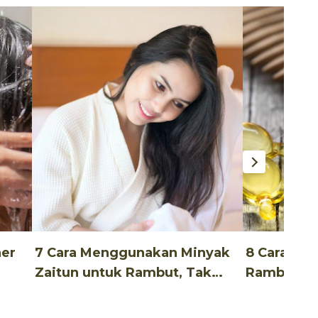
ner
7 Cara Menggunakan Minyak
8 Cara Me
Zaitun untuk Rambut, Tak
Rambut Un
Ribet!