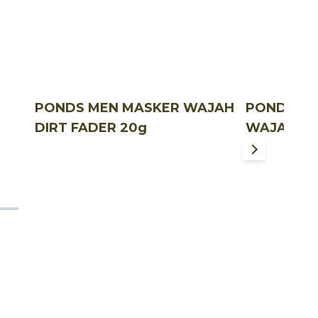
PONDS MEN MASKER WAJAH
PONDS GL
DIRT FADER 20g
WAJAH PI