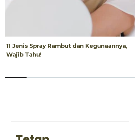
11 Jenis Spray Rambut dan Kegunaannya,
1
Wajib Tahu!
d
Tetap