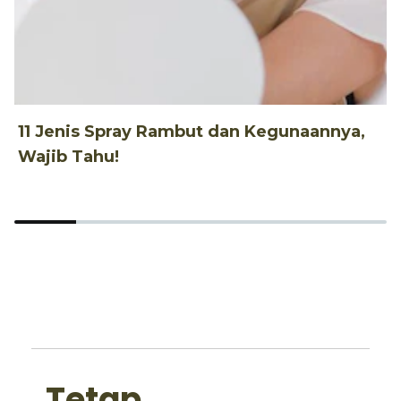
11 Jenis Spray Rambut dan Kegunaannya,
1
Wajib Tahu!
d
Tetap