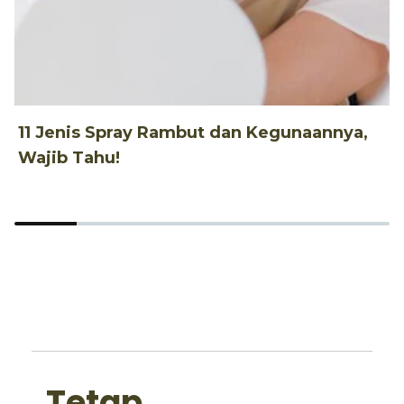
11 Jenis Spray Rambut dan Kegunaannya,
1
Wajib Tahu!
d
Tetap