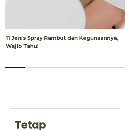
11 Jenis Spray Rambut dan Kegunaannya,
1
Wajib Tahu!
d
Tetap