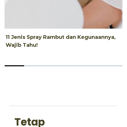
11 Jenis Spray Rambut dan Kegunaannya,
1
Wajib Tahu!
d
Tetap