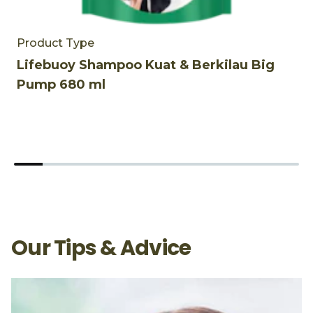
Product Type
P
Lifebuoy Shampoo Kuat & Berkilau Big
L
Pump 680 ml
S
Our Tips & Advice