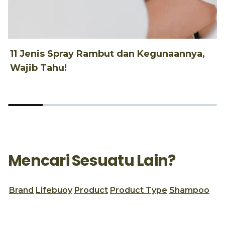
11 Jenis Spray Rambut dan Kegunaannya,
1
Wajib Tahu!
d
Mencari Sesuatu Lain?
Brand
Lifebuoy
Product
Product Type
Shampoo