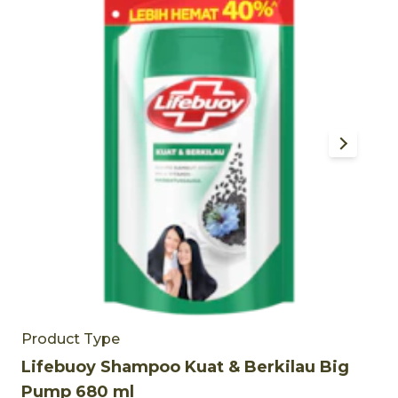
Product Type
P
Lifebuoy Shampoo Kuat & Berkilau Big
L
Pump 680 ml
R