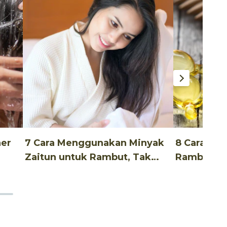
ner
7 Cara Menggunakan Minyak
8 Cara Me
Zaitun untuk Rambut, Tak
Rambut Un
Ribet!