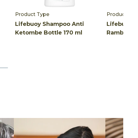
Product Type
Product Ty
Lifebuoy Shampoo Anti
Lifebuoy 
Ketombe Bottle 170 ml
Rambut Ro