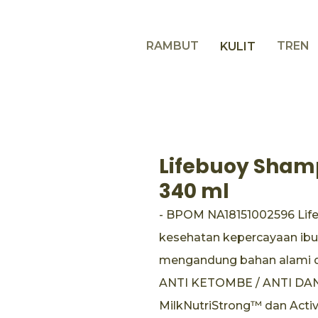
RAMBUT
TREN
KULIT
Lifebuoy Sham
340 ml
- BPOM NA18151002596 Li
kesehatan kepercayaan ib
mengandung bahan alami d
ANTI KETOMBE / ANTI DAND
MilkNutriStrong™ dan Activ