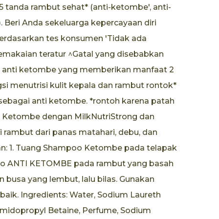
tanda rambut sehat* (anti-ketombe', anti-
). Beri Anda sekeluarga kepercayaan diri
erdasarkan tes konsumen 'Tidak ada
emakaian teratur ^Gatal yang disebabkan
anti ketombe yang memberikan manfaat 2
ngsi menutrisi kulit kepala dan rambut rontok*
i sebagai anti ketombe. *rontoh karena patah
Ketombe dengan MilkNutriStrong dan
i rambut dari panas matahari, debu, dan
an: 1. Tuang Shampoo Ketombe pada telapak
oo ANTI KETOMBE pada rambut yang basah
n busa yang lembut, lalu bilas. Gunakan
h baik. Ingredients: Water, Sodium Laureth
amidopropyl Betaine, Perfume, Sodium