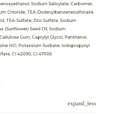
Phenoxyethanol, Sodium Salicylate, Carbomer,
um Chloride, TEA-Dodecylbenzenesulfonate,
id, TEA-Sulfate, Zinc Sulfate, Sodium
s (Sunflower) Seed Oil, Sodium
ellulose Gum, Caprylyl Glycol, Panthenol,
ysine HCl, Potassium Sorbate, Iodopropynyl
fate, CI 42090, CI 47005