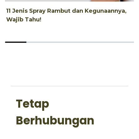
11 Jenis Spray Rambut dan Kegunaannya,
1
Wajib Tahu!
d
Tetap
Berhubungan