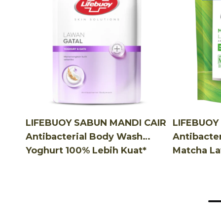
LIFEBUOY SABUN MANDI CAIR
LIFEBUOY
Antibacterial Body Wash
Antibacte
Yoghurt 100% Lebih Kuat*
Matcha L
Lawan Kuman Penyebab Gatal
Lebih Kua
825 mL
Penyebab 