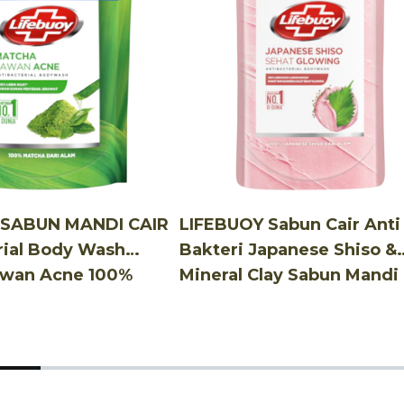
 SABUN MANDI CAIR
LIFEBUOY Sabun Cair Anti
rial Body Wash
Bakteri Japanese Shiso &
awan Acne 100%
Mineral Clay Sabun Mandi 
t Lawan Kuman*
100% Lebih Kuat Lawan
Jerawat 250 mL
Kuman - Sabun Cair 825 