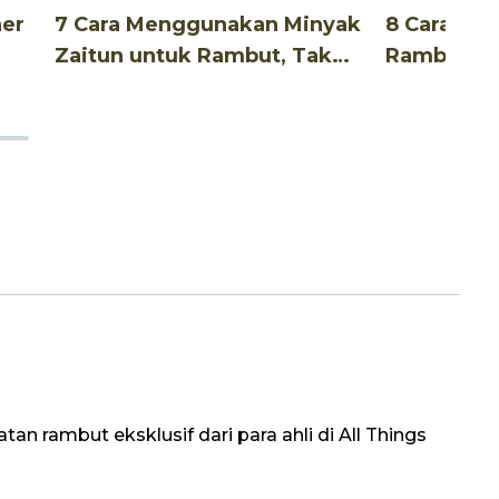
ner
7 Cara Menggunakan Minyak
8 Cara Me
Zaitun untuk Rambut, Tak
Rambut Un
Ribet!
an rambut eksklusif dari para ahli di All Things