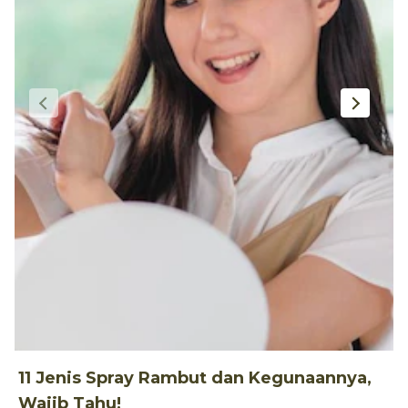
11 Jenis Spray Rambut dan Kegunaannya,
1
Wajib Tahu!
d