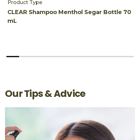
Product Type
P
CLEAR Shampoo Menthol Segar Bottle 70
C
mL
m
Our Tips & Advice