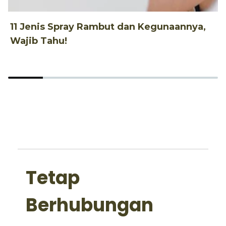
11 Jenis Spray Rambut dan Kegunaannya,
1
Wajib Tahu!
d
Tetap
Berhubungan