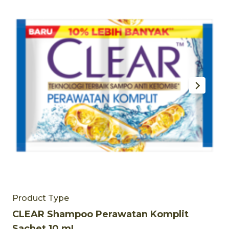
Product Type
C
CLEAR Shampoo Perawatan Komplit
5
Sachet 10 mL